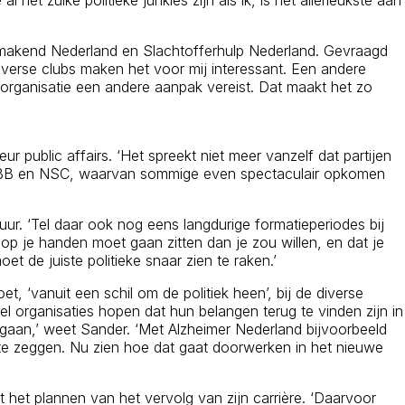
et zulke politieke junkies zijn als ik, is het allerleukste aan
nmakend Nederland en Slachtofferhulp Nederland. Gevraagd
 diverse clubs maken het voor mij interessant. Een andere
 organisatie een andere aanpak vereist. Dat maakt het zo
 public affairs. ‘Het spreekt niet meer vanzelf dat partijen
vD, BBB en NSC, waarvan sommige even spectaculair opkomen
ur. ‘Tel daar ook nog eens langdurige formatieperiodes bij
r op je handen moet gaan zitten dan je zou willen, en dat je
t de juiste politieke snaar zien te raken.’
t, ‘vanuit een schil om de politiek heen’, bij de diverse
el organisaties hopen dat hun belangen terug te vinden zijn in
aan,’ weet Sander. ‘Met Alzheimer Nederland bijvoorbeeld
l te zeggen. Nu zien hoe dat gaat doorwerken in het nieuwe
 het plannen van het vervolg van zijn carrière. ‘Daarvoor