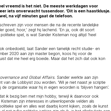
 Heel vreemd is het niet. De meeste werkdagen voor
 weer iets onverwacht tussendoor. ‘Dit is een haastklusje.
wel, na vijf minuten gaat de telefoon.
geschreven zijn voor mensen die na de recente landelijke
 goed, hoor,’ zegt hij lachend. ‘En ja, ook dit soort
 politieke spel, is wat Sander Kisteman nog altijd ‘heel
ook onbedoeld, laat Sander een tamelijk recht studie- en
ember 2020 aan zijn master begon, koos hij voor de
uist dat me heel erg boeide. Maar dat het zich dat ook kon
Governance and Global Affairs.
Sander werkte aan zijn
 van de Lobbyist zou worden. ‘Wil je niet naast je scriptie
de organisatie waar hij in eigen woorden is ‘blijven hangen’.
dat ik bezig ben met mijn hobby, terwijl ik daarvoor ook
r Kisteman zijn interesses in uiteenlopende velden als
olitieke spel en alles wat daarbij komt kijken, zoals de kunst