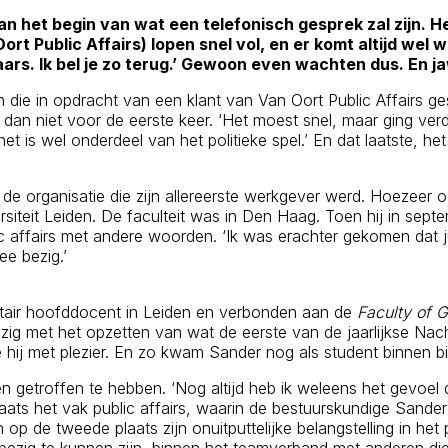
 aan het begin van wat een telefonisch gesprek zal zijn.
ort Public Affairs) lopen snel vol, en er komt altijd wel
aars. Ik bel je zo terug.’ Gewoon even wachten dus. En ja
ven die in opdracht van een klant van Van Oort Public Affairs 
an niet voor de eerste keer. ‘Het moest snel, maar ging verder
et is wel onderdeel van het politieke spel.’ En dat laatste, het
, de organisatie die zijn allereerste werkgever werd. Hoezeer 
iteit Leiden. De faculteit was in Den Haag. Toen hij in sept
ic affairs met andere woorden. ‘Ik was erachter gekomen dat j
ee bezig.’
rsitair hoofddocent in Leiden en verbonden aan de
Faculty of 
zig met het opzetten van wat de eerste van de jaarlijkse Nacht
ij met plezier. En zo kwam Sander nog als student binnen bij 
een getroffen te hebben. ‘Nog altijd heb ik weleens het gevoel 
 plaats het vak public affairs, waarin de bestuurskundige Sande
p de tweede plaats zijn onuitputtelijke belangstelling in het p