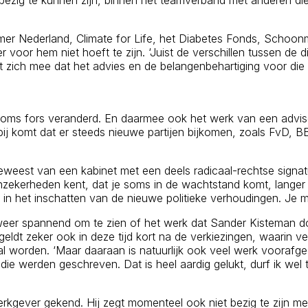
zig te kunnen zijn, binnen het teamverband met anderen die al n
mer Nederland, Climate for Life, het Diabetes Fonds, Schoo
er voor hem niet hoeft te zijn. ‘Juist de verschillen tussen de
t zich mee dat het advies en de belangenbehartiging voor die
 soms fors veranderd. En daarmee ook het werk van een adviseur
Daarbij komt dat er steeds nieuwe partijen bijkomen, zoals F
weest van een kabinet met een deels radicaal-rechtse signatu
ei onzekerheden kent, dat je soms in de wachtstand komt, lange
 in het inschatten van de nieuwe politieke verhoudingen. Je moe
jd weer spannend om te zien of het werk dat Sander Kisteman doe
eldt zeker ook in deze tijd kort na de verkiezingen, waarin ve
orden. ‘Maar daaraan is natuurlijk ook veel werk voorafgeg
 die werden geschreven. Dat is heel aardig gelukt, durf ik we
rkgever gekend. Hij zegt momenteel ook niet bezig te zijn met