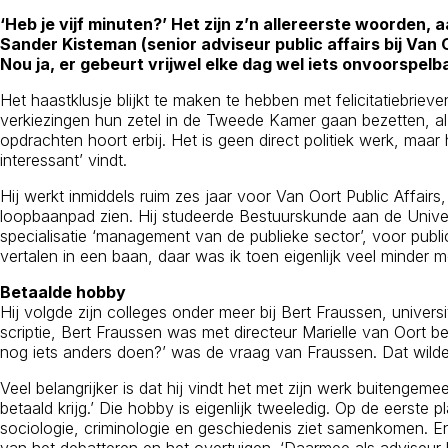
‘Heb je vijf minuten?’ Het zijn z’n allereerste woorden,
Sander Kisteman (senior adviseur public affairs bij Van O
Nou ja, er gebeurt vrijwel elke dag wel iets onvoorspelb
Het haastklusje blijkt te maken te hebben met felicitatiebrie
verkiezingen hun zetel in de Tweede Kamer gaan bezetten, al d
opdrachten hoort erbij. Het is geen direct politiek werk, maar h
interessant’ vindt.
Hij werkt inmiddels ruim zes jaar voor Van Oort Public Affairs
loopbaanpad zien. Hij studeerde Bestuurskunde aan de Univers
specialisatie ‘management van de publieke sector’, voor publ
vertalen in een baan, daar was ik toen eigenlijk veel minder m
Betaalde hobby
Hij volgde zijn colleges onder meer bij Bert Fraussen, unive
scriptie, Bert Fraussen was met directeur Marielle van Oort be
nog iets anders doen?’ was de vraag van Fraussen. Dat wilde h
Veel belangrijker is dat hij vindt het met zijn werk buitengem
betaald krijg.’ Die hobby is eigenlijk tweeledig. Op de eerste
sociologie, criminologie en geschiedenis ziet samenkomen. En o