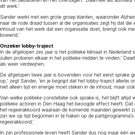
van het debatteren en het overtuigen. ‘Daarmee als adviseur be
dit werk.’
Sander werkt met een grote groep klanten, waaronder Alzhei
naar de rode draad tussen al die organisaties zegt hij dat die 
inhoud van het werk dat een organisatie doet, brengt ook me
boeiend.’
Onzeker lobby-traject
In de afgelopen zes jaar is het politieke klimaat in Nederland
zullen proberen elkaar in het politieke midden te vinden.’ 
als weer verdwijnen.
De afgelopen twee jaar is bovendien voor het eerst sprake ge
op,’ zegt Sander, ‘en je begrijpt dat het lobby-traject allerl
niet alleen tijd en energie moet steken in de inhoud, maar ook
Van welke politieke constellatie ook sprake is, het blijft alti
politieke actoren in Den Haag het beoogde effect heeft. Dat g
het regeerakkoord waaraan de komende maanden gewerkt zal w
zijn we op tijd begonnen in te haken op de partijprogramma’s
regeerakkoord.’
In zijn professionele leven heeft Sander dus nog maar één we