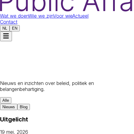
Wat we doen
Wie we zijn
Voor wie
Actueel
Contact
NL
EN
Op de hoogte van het
laatste nieuws
Nieuws en inzichten over beleid, politiek en
belangenbehartiging.
Alle
Nieuws
Blog
Uitgelicht
19 mei, 2026