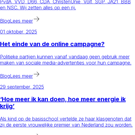
PvdA, VVD, D66, CDA, ChristenUnie, Volt, SGP, JA21, BBB
en NSC. Wij zetten alles op een rij.
Blog
Lees meer
01 oktober, 2025
Het einde van de online campagne?
Politieke partijen kunnen vanaf vandaag geen gebruik meer
maken van sociale media-advertenties voor hun campagne.
Blog
Lees meer
29 september, 2025
‘Hoe meer ik kan doen, hoe meer energie ik
krijg’
Als kind op de basisschool vertelde ze haar klasgenoten dat
zij de eerste vrouwelijke premier van Nederland zou worden.